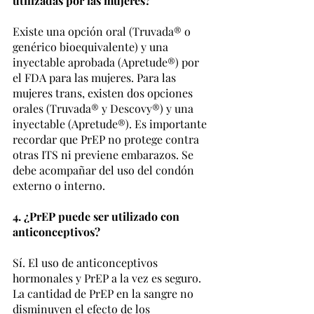
utilizadas por las mujeres?
Existe una opción oral (Truvada® o 
genérico bioequivalente) y una 
inyectable aprobada (Apretude®) por 
el FDA para las mujeres. Para las 
mujeres trans, existen dos opciones 
orales (Truvada® y Descovy®) y una 
inyectable (Apretude®). Es importante 
recordar que PrEP no protege contra 
otras ITS ni previene embarazos. Se 
debe acompañar del uso del condón 
externo o interno.
4. ¿PrEP puede ser utilizado con 
anticonceptivos?
Sí. El uso de anticonceptivos 
hormonales y PrEP a la vez es seguro. 
La cantidad de PrEP en la sangre no 
disminuyen el efecto de los 