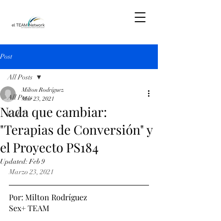
Post
All Posts
Milton Rodríguez
All Posts
Mar 23, 2021
Nada que cambiar:
LGBT
"Terapias de Conversión" y
el Proyecto PS184
Updated:
Feb 9
Marzo 23, 2021
Por: Milton Rodríguez
Sex+ TEAM