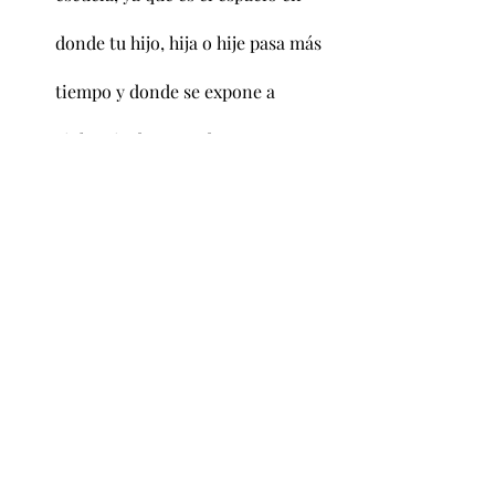
donde tu hijo, hija o hije pasa más 
tiempo y donde se expone a 
violencia de parte de otros 
jóvenes y miembros de la facultad.
Te asegures de que forme 
relaciones saludables.
Todas las orientaciones sexuales e 
identidades de género son válidas y 
debemos respetarlas. No hay nada que 
cambiar en nuestras identidades 
sexuales.
Para más información de este y otros 
temas relacionados a salud sexual y a 