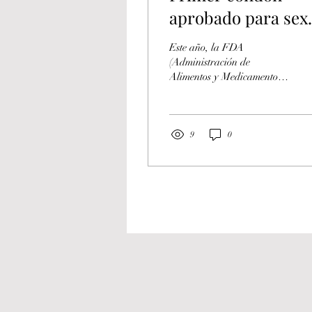
aprobado para sex
anal
Este año, la FDA
(Administración de
Alimentos y Medicamentos)
aprobó el uso de un condón
para relaciones sexuales
anales. Aunque entendemos
que el uso correcto de todos
9
0
los condones
comercializados está
indicado para la protección
ante ITS, incluyendo VIH
y embarazos, antes de esta
autorización, no se había
autorizado condones
específicamente para
relaciones sexuales anales.
El codón aprobado
pertenece a la compañía
One y es conocido como