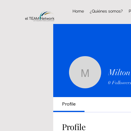
Home
¿Quiénes somos?
P
Milton
Milton Ro
0
Follower
Profile
Profile