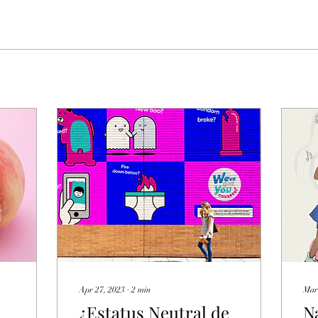
Apr 27, 2023
∙
2
min
Mar
¿Estatus Neutral de
N