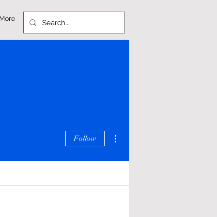
More
More actions
Follow