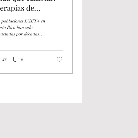
Terapias de
onversión" y el
 poblaciones LGBT+ en
royecto PS184
rto Rico han sido
actadas por décadas
 políticas
criminatorias, estigma y
lencia institucionalizada.
28
0