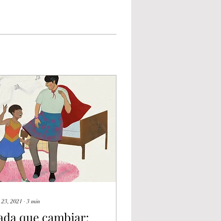
 23, 2021
∙
3
min
ada que cambiar: