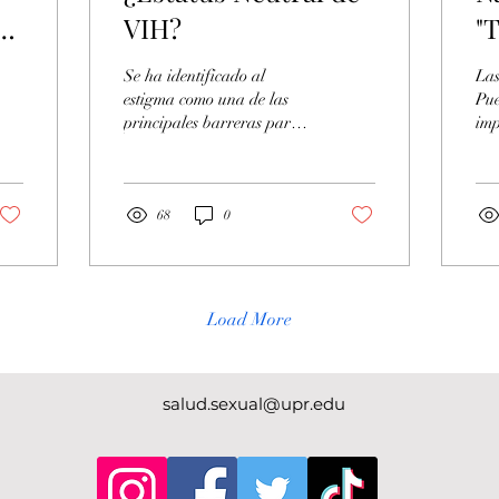
o
VIH?
"
C
Se ha identificado al
Las
P
estigma como una de las
Pue
principales barreras para el
imp
fin de la epidemia de VIH
por
en Puerto Rico y Estados
dis
Unidos. El...
vio
68
0
Load More
salud.sexual@upr.edu