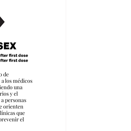
o de 
 a los médicos 
siendo una 
ios y el 
 a personas 
e orienten 
línicas que 
revenir el 