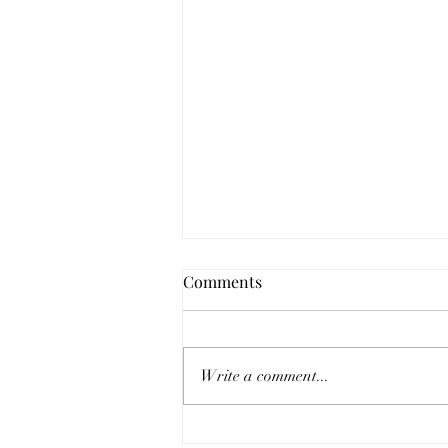
Comments
Write a comment...
¿Estoy expuesta al VIH?: PrEP