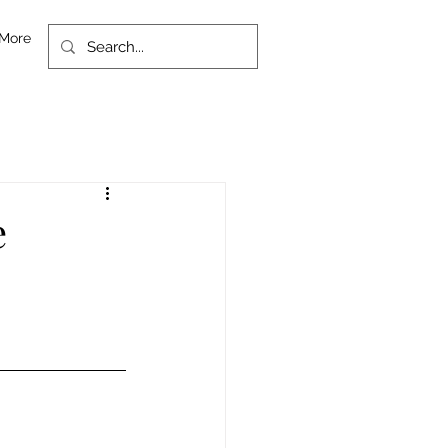
More
e