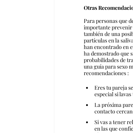
Otras Recomendaci
Para personas que de
importante prevenir l
también de una posib
partículas en la sali
han encontrado en el
ha demostrado que se
probabilidades de tr
una guía para sexo m
recomendaciones :
Eres tu pareja s
especial si lava
La próxima parej
contacto cercano
Si vas a tener r
en las que confí