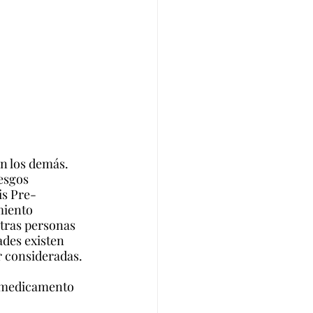
n los demás. 
esgos 
is Pre-
miento 
tras personas 
ades existen 
r consideradas.
 medicamento 