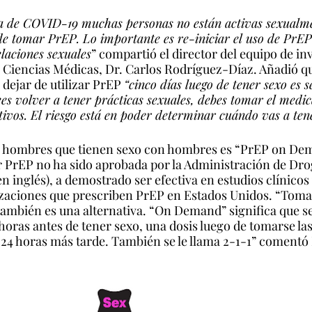
 de COVID-19 muchas personas no están activas sexualment
 de tomar PrEP. Lo importante es re-iniciar el uso de PrEP 
elaciones sexuales
” compartió el director del equipo de in
Ciencias Médicas, Dr. Carlos Rodríguez-Díaz. Añadió qu
dejar de utilizar PrEP 
“cinco días luego de tener sexo es s
s volver a tener prácticas sexuales, debes tomar el medi
ivos. El riesgo está en poder determinar cuándo vas a tene
ra hombres que tienen sexo con hombres es “PrEP on De
ar PrEP no ha sido aprobada por la Administración de Dro
en inglés), a demostrado ser efectiva en estudios clínicos y
izaciones que prescriben PrEP en Estados Unidos. “Toma
mbién es una alternativa. “On Demand” significa que se
 horas antes de tener sexo, una dosis luego de tomarse las 
l 24 horas más tarde. También se le llama 2-1-1” coment