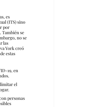
s, es 
ual (ITS) sino 
r por 
a. También se 
mbargo, no se 
 las 
va York creó 
de estas 
ID-19, en 
ndos.
imitar el 
ogar.
 con personas 
sibles 