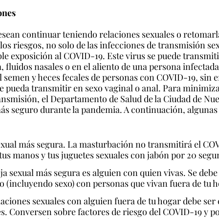
ones
sean continuar teniendo relaciones sexuales o retomarla
os riesgos, no solo de las infecciones de transmisión sex
le exposición al COVID-19. Este virus se puede transmiti
va, fluidos nasales o en el aliento de una persona infectad
 semen y heces fecales de personas con COVID-19, sin e
 pueda transmitir en sexo vaginal o anal. Para minimizar
ansmisión, el Departamento de Salud de la Ciudad de Nue
ás seguro durante la pandemia. A continuación, algunas 
exual más segura. La masturbación no transmitirá el COV
s tus manos y tus juguetes sexuales con jabón por 20 segu
a sexual más segura es alguien con quien vivas. Se debe l
 (incluyendo sexo) con personas que vivan fuera de tu h
elaciones sexuales con alguien fuera de tu hogar debe ser
es. Conversen sobre factores de riesgo del COVID-19 y po