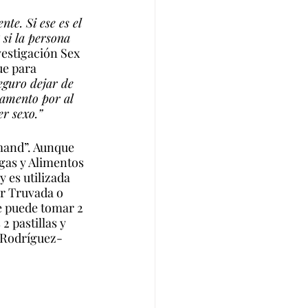
e. Si ese es el 
si la persona 
vestigación Sex 
e para 
eguro dejar de 
camento por al 
r sexo.”
mand”. Aunque 
gas y Alimentos 
 es utilizada 
r Truvada o 
 puede tomar 2 
2 pastillas y 
ó Rodríguez-