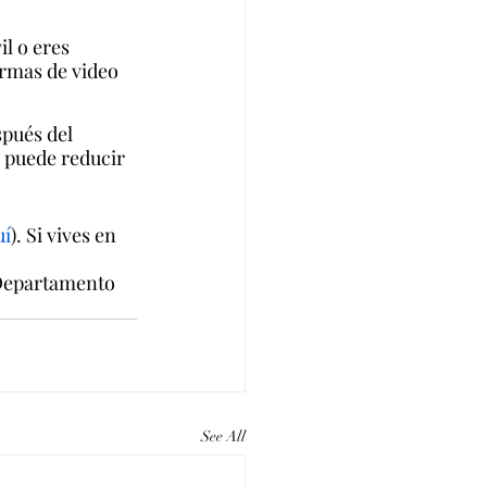
l o eres 
ormas de video 
pués del 
 puede reducir 
uí
). Si vives en 
 Departamento 
See All